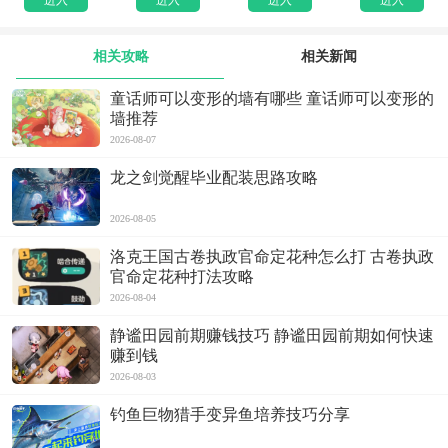
进入
进入
进入
进入
相关攻略
相关新闻
童话师可以变形的墙有哪些 童话师可以变形的
墙推荐
2026-08-07
龙之剑觉醒毕业配装思路攻略
2026-08-05
洛克王国古卷执政官命定花种怎么打 古卷执政
官命定花种打法攻略
2026-08-04
静谧田园前期赚钱技巧 静谧田园前期如何快速
赚到钱
2026-08-03
钓鱼巨物猎手变异鱼培养技巧分享