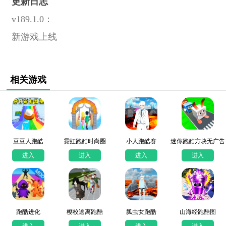
更新日志
v189.1.0：
新游戏上线
相关游戏
豆豆人跑酷
霓虹跑酷时尚圈
小人跑酷赛
迷你跑酷方块无广告
版
进入
进入
进入
进入
跑酷进化
樱校逃离跑酷
瓢虫女跑酷
山海经跑酷图