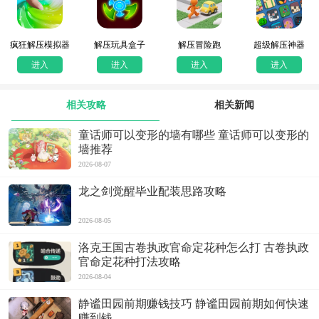
疯狂解压模拟器
解压玩具盒子
解压冒险跑
超级解压神器
进入
进入
进入
进入
相关攻略
相关新闻
童话师可以变形的墙有哪些 童话师可以变形的
墙推荐
2026-08-07
龙之剑觉醒毕业配装思路攻略
2026-08-05
洛克王国古卷执政官命定花种怎么打 古卷执政
官命定花种打法攻略
2026-08-04
静谧田园前期赚钱技巧 静谧田园前期如何快速
赚到钱