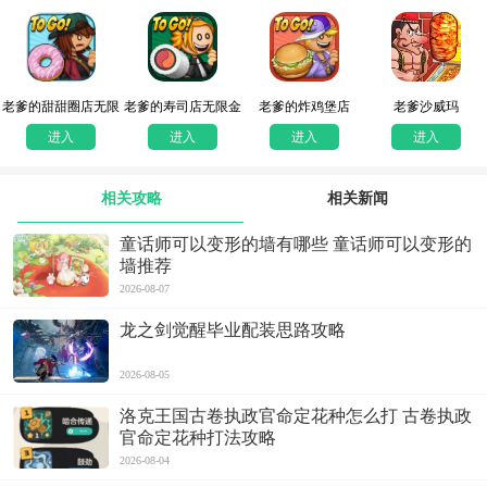
老爹的甜甜圈店无限
老爹的寿司店无限金
老爹的炸鸡堡店
老爹沙威玛
金币版
币版
进入
进入
进入
进入
相关攻略
相关新闻
童话师可以变形的墙有哪些 童话师可以变形的
墙推荐
2026-08-07
龙之剑觉醒毕业配装思路攻略
2026-08-05
洛克王国古卷执政官命定花种怎么打 古卷执政
官命定花种打法攻略
2026-08-04