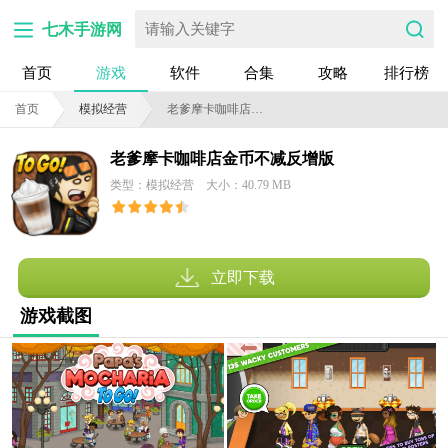
七木手游网
首页
游戏
软件
合集
攻略
排行榜
首页
模拟经营
老爹摩卡咖啡店金币不减反增版
老爹摩卡咖啡店金币不减反增版
类型：模拟经营
大小：40.79 MB
立即下载
游戏截图