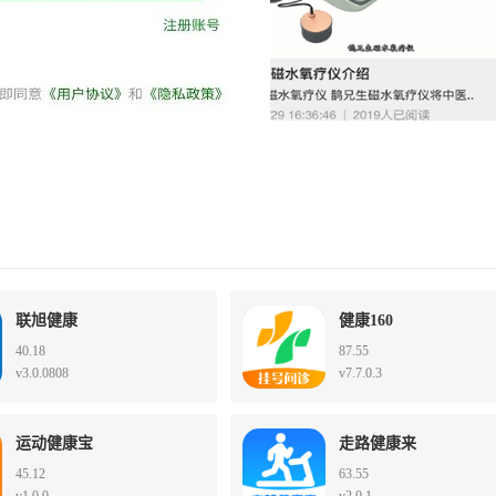
联旭健康
健康160
40.18
87.55
v3.0.0808
v7.7.0.3
运动健康宝
走路健康来
45.12
63.55