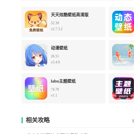
天天炫酷壁纸高清版
52.39
v2.7.3.2
动漫壁纸
26.51
v5.4.9
labu主题壁纸
74.79
v1.1
相关攻略