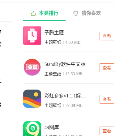
本类排行
猜你喜欢
皮
子腾主题
查看
主题壁纸
4.33 MB
满
StandBy软件中文版
查看
主题壁纸
15.53 MB
让
彩虹多多v1.1.1解锁会员版
查看
设
主题壁纸
79.88 MB
49图库
查看