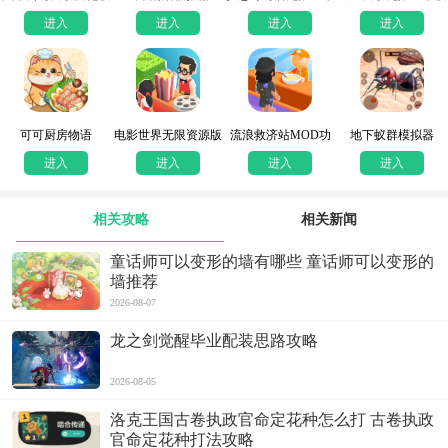
版
进入
进入
进入
进入
可可厨房物语
电影世界无限资源版
流浪救济站MOD功
地下蚁群模拟器
能版
进入
进入
进入
进入
相关攻略
相关新闻
童话师可以变形的墙有哪些 童话师可以变形的
墙推荐
2026-08-07
龙之剑觉醒毕业配装思路攻略
2026-08-05
洛克王国古卷执政官命定花种怎么打 古卷执政
官命定花种打法攻略