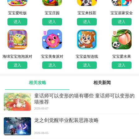
宝宝爱吃饭
宝宝庄园
宝宝来找茬
宝宝居家安全
进入
进入
进入
进入
海绵宝宝泡泡派对
宝宝美食派对
宝宝益智连线
宝宝爱水果
进入
进入
进入
进入
相关攻略
相关新闻
童话师可以变形的墙有哪些 童话师可以变形的
墙推荐
2026-08-07
龙之剑觉醒毕业配装思路攻略
2026-08-05