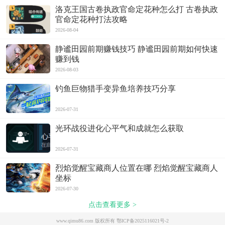
洛克王国古卷执政官命定花种怎么打 古卷执政
官命定花种打法攻略
2026-08-04
静谧田园前期赚钱技巧 静谧田园前期如何快速
赚到钱
2026-08-03
钓鱼巨物猎手变异鱼培养技巧分享
2026-07-31
光环战役进化心平气和成就怎么获取
2026-07-31
烈焰觉醒宝藏商人位置在哪 烈焰觉醒宝藏商人
坐标
2026-07-30
点击查看更多 >
www.qimu86.com 版权所有
鄂ICP备2025116021号-2