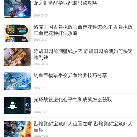
龙之剑觉醒毕业配装思路攻略
2026-08-05
洛克王国古卷执政官命定花种怎么打 古卷执政
官命定花种打法攻略
2026-08-04
静谧田园前期赚钱技巧 静谧田园前期如何快速
赚到钱
2026-08-03
钓鱼巨物猎手变异鱼培养技巧分享
2026-07-31
光环战役进化心平气和成就怎么获取
2026-07-31
烈焰觉醒宝藏商人位置在哪 烈焰觉醒宝藏商人
坐标
2026-07-30