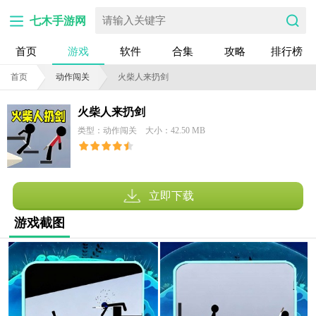
七木手游网
首页
游戏
软件
合集
攻略
排行榜
首页
动作闯关
火柴人来扔剑
火柴人来扔剑
类型：动作闯关
大小：42.50 MB
立即下载
游戏截图