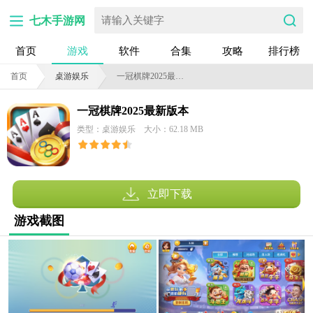
七木手游网
首页
游戏
软件
合集
攻略
排行榜
首页
桌游娱乐
一冠棋牌2025最新版本
一冠棋牌2025最新版本
类型：桌游娱乐
大小：62.18 MB
立即下载
游戏截图